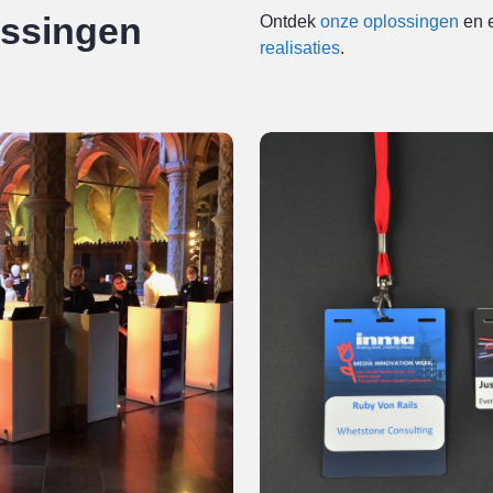
ossingen
Ontdek
onze oplossingen
en 
realisaties
.