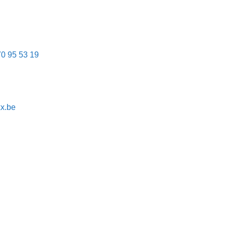
70 95 53 19
x.be