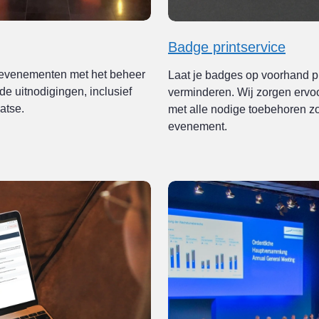
Badge printservice
n evenementen met het beheer
Laat je badges op voorhand pr
e uitnodigingen, inclusief
verminderen. Wij zorgen ervoor
aatse.
met alle nodige toebehoren z
evenement.