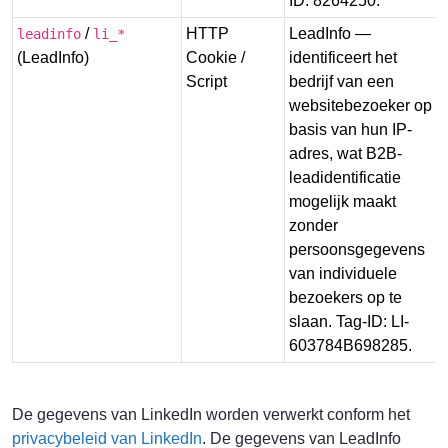
ID: 8264250.
/
HTTP
LeadInfo —
T
leadinfo
li_*
(LeadInfo)
Cookie /
identificeert het
Script
bedrijf van een
websitebezoeker op
basis van hun IP-
adres, wat B2B-
leadidentificatie
mogelijk maakt
zonder
persoonsgegevens
van individuele
bezoekers op te
slaan. Tag-ID: LI-
603784B698285.
De gegevens van LinkedIn worden verwerkt conform het
privacybeleid van LinkedIn
. De gegevens van LeadInfo