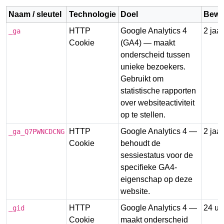
Naam / sleutel
Technologie
Doel
Bewa
HTTP
Google Analytics 4
2 jaar
_ga
Cookie
(GA4) — maakt
onderscheid tussen
unieke bezoekers.
Gebruikt om
statistische rapporten
over websiteactiviteit
op te stellen.
HTTP
Google Analytics 4 —
2 jaar
_ga_Q7PWNCDCNG
Cookie
behoudt de
sessiestatus voor de
specifieke GA4-
eigenschap op deze
website.
HTTP
Google Analytics 4 —
24 uu
_gid
Cookie
maakt onderscheid