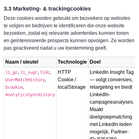
3.3 Marketing- & trackingcookies
Deze cookies worden gebruikt om bezoekers op websites
te volgen en bedrijven te identificeren die onze website
bezoeken, zodat wij relevante advertenties kunnen tonen
en geïnteresseerde prospects kunnen opvolgen. Ze worden
pas geactiveerd nadat u uw toestemming geeft.
Naam / sleutel
Technologie
Doel
,
,
,
HTTP
LinkedIn Insight Tag
T
li_gc
li_sugr
lidc
,
Cookie /
— volgt conversies,
UserMatchHistory
,
localStorage
retargeting en biedt
bcookie
LinkedIn-
AnalyticsSyncHistory
campagneanalyses.
Maakt
doelgroepmatching
met LinkedIn-leden
mogelijk. Partner-