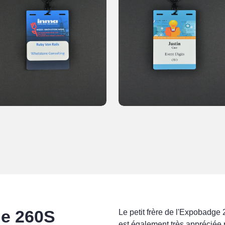
e 260S
Le petit frère de l'Expobadge 
est également très appréciée po