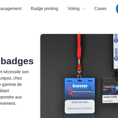
management
Badge printing
Voting
Cases
 badges
t nécessite son
urquoi, chez
ge gamme de
étant
épondre aux
vénement.