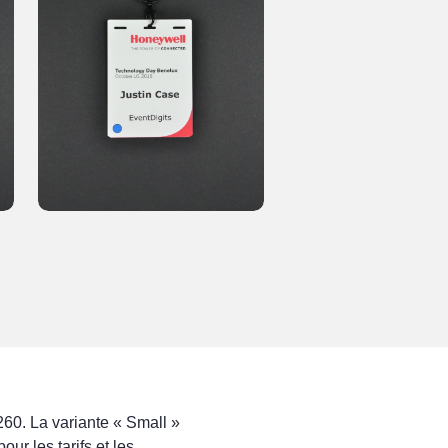
260. La variante « Small »
ur les tarifs et les